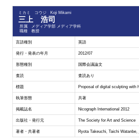
ミカミ コウジ
Koji Mikami
三上 浩司
所属
メディア学部 メディア学科
職種
教授
言語種別
英語
発行・発表の年月
2012/07
形態種別
国際会議論文
査読
査読あり
標題
Proposal of digital sculpting wit
執筆形態
共著
掲載誌名
Nicograph International 2012
出版社・発行元
The Society for Art and Science
著者・共著者
Ryota Takeuchi, Taichi Watanbe,