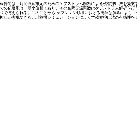
報告では、時間遅延推定のためのケプストラム解析による残響抑圧法を提案
での伝達系は非最小位相であり、その空間伝達関数はケプストラム解析を行
和で与えられる。このことから,ケフレンシ領域における簡単な演算により、
抑圧が実現できる。計算機シミュレーションにより本残響抑圧法の有効性を