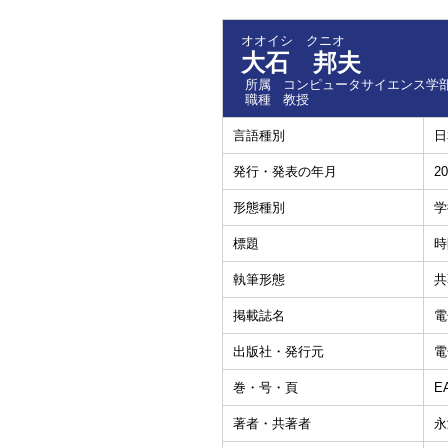
オオイシ クニオ
大石 邦夫
所属
コンピュータサイエンス学部
職種
教授
言語種別
日
発行・発表の年月
20
形態種別
学
標題
時
執筆形態
共
掲載誌名
電
出版社・発行元
電
巻・号・頁
EA
著者・共著者
永