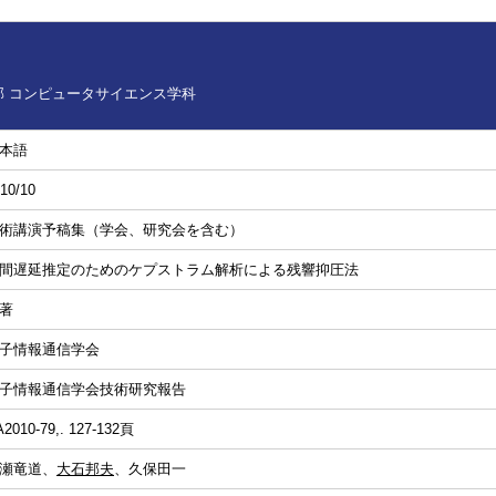
 コンピュータサイエンス学科
本語
10/10
術講演予稿集（学会、研究会を含む）
間遅延推定のためのケプストラム解析による残響抑圧法
著
子情報通信学会
子情報通信学会技術研究報告
2010-79,. 127-132頁
瀬竜道、
大石邦夫
、久保田一