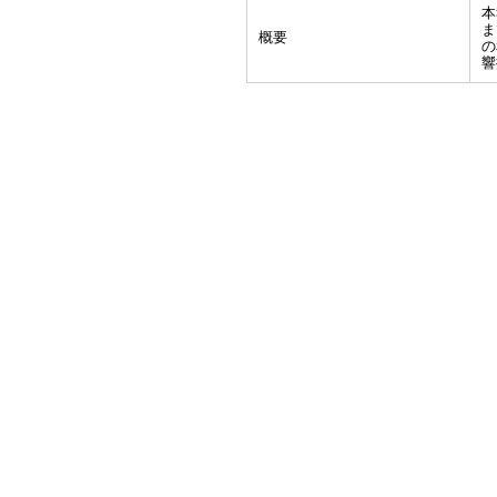
本
ま
概要
の
響