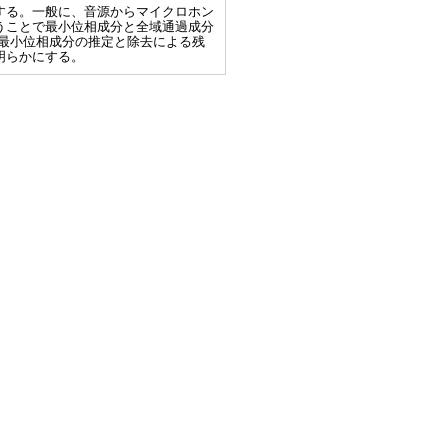
する。一般に、音源からマイクロホン
うことで最小位相成分と全域通過成分
最小位相成分の推定と除去による残
明らかにする。