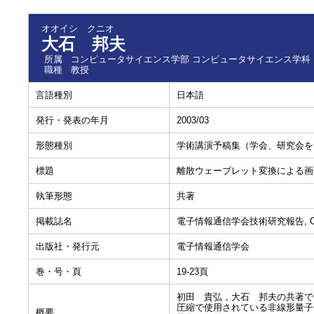
オオイシ クニオ
大石 邦夫
所属
コンピュータサイエンス学部 コンピュータサイエンス学科
職種
教授
言語種別
日本語
発行・発表の年月
2003/03
形態種別
学術講演予稿集（学会、研究会を
標題
離散ウェーブレット変換による画
執筆形態
共著
掲載誌名
電子情報通信学会技術研究報告, CAS
出版社・発行元
電子情報通信学会
巻・号・頁
19-23頁
初田 貴弘，大石 邦夫の共著で
圧縮で使用されている非線形量子
概要