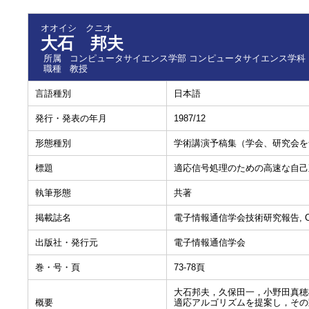
オオイシ クニオ
大石 邦夫
所属
コンピュータサイエンス学部 コンピュータサイエンス学科
職種
教授
言語種別
日本語
発行・発表の年月
1987/12
形態種別
学術講演予稿集（学会、研究会を
標題
適応信号処理のための高速な自己
執筆形態
共著
掲載誌名
電子情報通信学会技術研究報告, CAS
出版社・発行元
電子情報通信学会
巻・号・頁
73-78頁
大石邦夫，久保田一，小野田真穂
概要
適応アルゴリズムを提案し，その