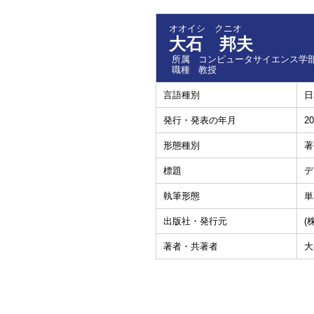
オオイシ クニオ
大石 邦夫
所属
コンピュータサイエンス学部
職種
教授
言語種別
日
発行・発表の年月
20
形態種別
著
標題
デ
執筆形態
単
出版社・発行元
(
著者・共著者
大