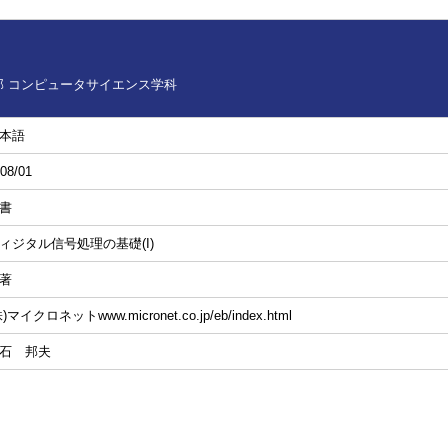
 コンピュータサイエンス学科
本語
08/01
書
ィジタル信号処理の基礎(I)
著
株)マイクロネットwww.micronet.co.jp/eb/index.html
石 邦夫