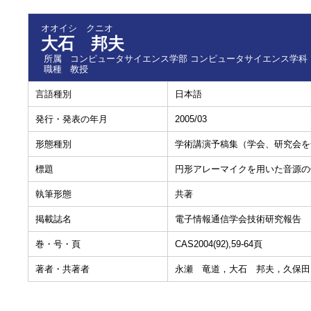
オオイシ クニオ
大石 邦夫
所属
コンピュータサイエンス学部 コンピュータサイエンス学科
職種
教授
言語種別
日本語
発行・発表の年月
2005/03
形態種別
学術講演予稿集（学会、研究会を
標題
円形アレーマイクを用いた音源の
執筆形態
共著
掲載誌名
電子情報通信学会技術研究報告
巻・号・頁
CAS2004(92),59-64頁
著者・共著者
永瀬 竜道，大石 邦夫，久保田