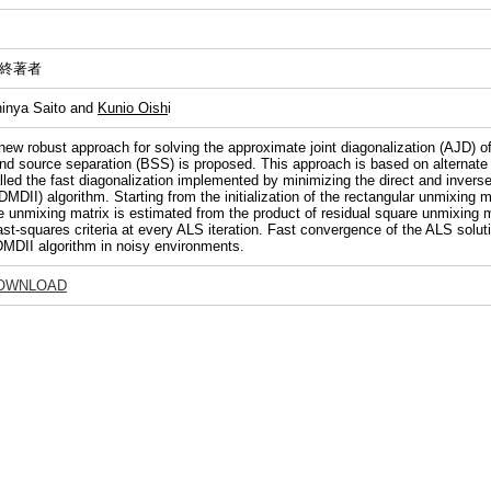
終著者
inya Saito and
Kunio Oish
i
new robust approach for solving the approximate joint diagonalization (AJD) o
ind source separation (BSS) is proposed. This approach is based on alternate
lled the fast diagonalization implemented by minimizing the direct and inverse 
DMDII) algorithm. Starting from the initialization of the rectangular unmixin
e unmixing matrix is estimated from the product of residual square unmixing m
ast-squares criteria at every ALS iteration. Fast convergence of the ALS solu
MDII algorithm in noisy environments.
OWNLOAD