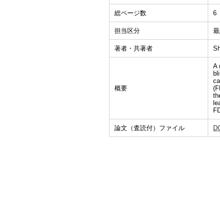
総ページ数
6
担当区分
最
著者・共著者
Sh
A 
bl
ca
概要
(F
th
le
FD
論文（査読付）ファイル
D