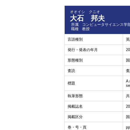
オオイシ クニオ
大石 邦夫
所属
コンピュータサイエンス学部
職種
教授
言語種別
英
発行・発表の年月
20
形態種別
国
査読
査
A 
標題
se
執筆形態
共
掲載誌名
20
掲載区分
国
巻・号・頁
pp