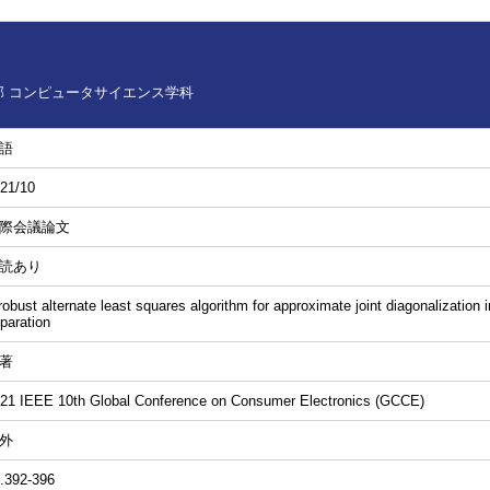
 コンピュータサイエンス学科
語
21/10
際会議論文
読あり
robust alternate least squares algorithm for approximate joint diagonalization
paration
著
21 IEEE 10th Global Conference on Consumer Electronics (GCCE)
外
.392-396