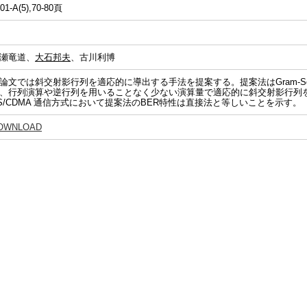
01-A(5),70-80頁
瀬竜道、
大石邦夫
、古川利博
論文では斜交射影行列を適応的に導出する手法を提案する。提案法はGram-Sc
、行列演算や逆行列を用いることなく少ない演算量で適応的に斜交射影行列
S/CDMA 通信方式において提案法のBER特性は直接法と等しいことを示す。
OWNLOAD