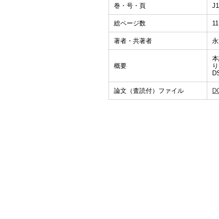
巻・号・頁
J1
総ページ数
11
著者・共著者
永
本
概要
り
D
論文（査読付）ファイル
D