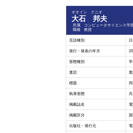
オオイシ クニオ
大石 邦夫
所属
コンピュータサイエンス学部
職種
教授
言語種別
日
発行・発表の年月
20
形態種別
学
査読
査
標題
同
執筆形態
共
掲載誌名
電
掲載区分
国
出版社・発行元
電