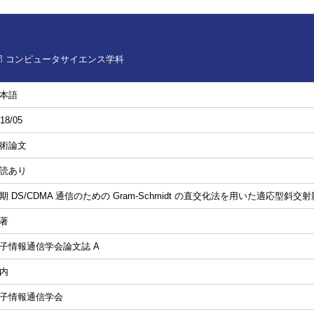
 コンピュータサイエンス学科
本語
18/05
術論文
読あり
期 DS/CDMA 通信のための Gram-Schmidt の直交化法を用いた適応型斜
著
子情報通信学会論文誌 A
内
子情報通信学会