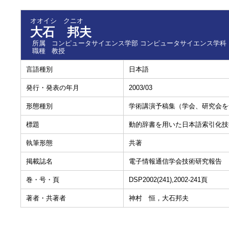
オオイシ クニオ
大石 邦夫
所属
コンピュータサイエンス学部 コンピュータサイエンス学科
職種
教授
言語種別
日本語
発行・発表の年月
2003/03
形態種別
学術講演予稿集（学会、研究会を
標題
動的辞書を用いた日本語索引化技
執筆形態
共著
掲載誌名
電子情報通信学会技術研究報告
巻・号・頁
DSP2002(241),2002-241頁
著者・共著者
神村 恒，大石邦夫