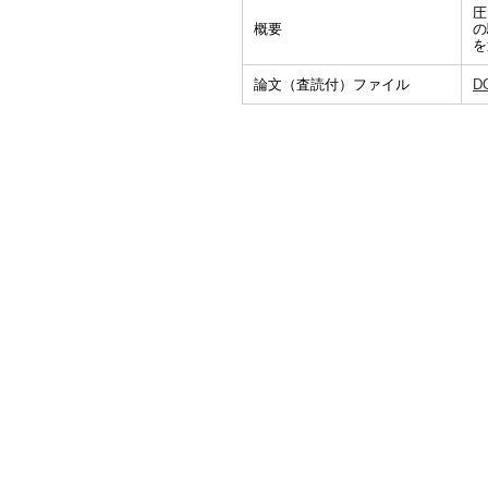
圧
概要
の
を
論文（査読付）ファイル
D