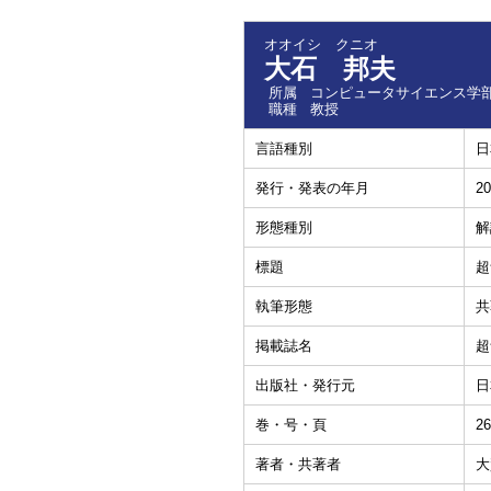
オオイシ クニオ
大石 邦夫
所属
コンピュータサイエンス学部
職種
教授
言語種別
日
発行・発表の年月
20
形態種別
解
標題
超
執筆形態
共
掲載誌名
超
出版社・発行元
日
巻・号・頁
26
著者・共著者
大