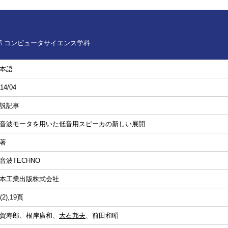
 コンピュータサイエンス学科
本語
14/04
説記事
音波モータを用いた低音用スピーカの新しい展開
著
音波TECHNO
本工業出版株式会社
(2),19頁
賀寿郎、根岸廣和、
大石邦夫
、前田和昭