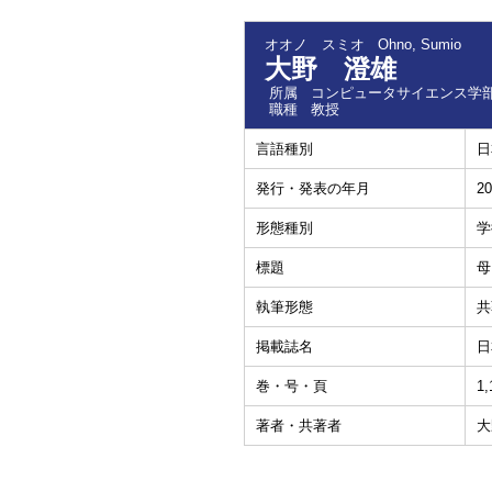
オオノ スミオ
Ohno, Sumio
大野 澄雄
所属
コンピュータサイエンス学部
職種
教授
言語種別
日
発行・発表の年月
20
形態種別
学
標題
母
執筆形態
共
掲載誌名
日
巻・号・頁
1,
著者・共著者
大