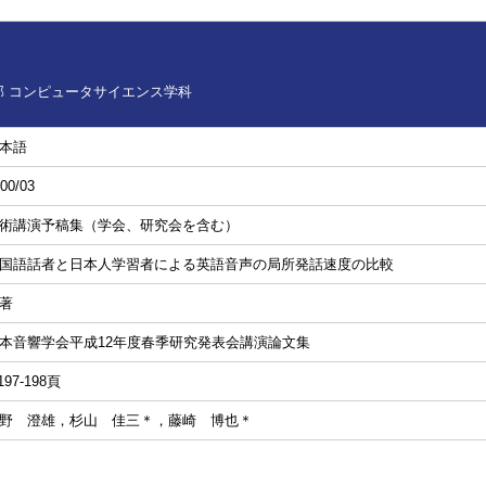
 コンピュータサイエンス学科
本語
00/03
術講演予稿集（学会、研究会を含む）
国語話者と日本人学習者による英語音声の局所発話速度の比較
著
本音響学会平成12年度春季研究発表会講演論文集
197-198頁
野 澄雄，杉山 佳三＊，藤崎 博也＊