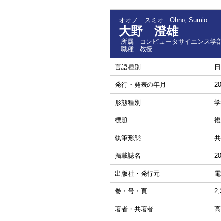
オオノ スミオ
Ohno, Sumio
大野 澄雄
所属
コンピュータサイエンス学部
職種
教授
言語種別
日
発行・発表の年月
20
形態種別
学
標題
複
執筆形態
共
掲載誌名
2
出版社・発行元
電
巻・号・頁
2
著者・共著者
高