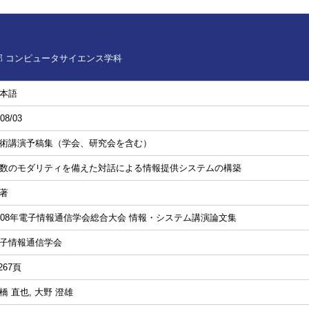
 コンピュータサイエンス学科
本語
08/03
術講演予稿集（学会、研究会を含む）
数のモダリティを備えた対話による情報提供システムの構築
著
008年電子情報通信学会総合大会 情報・システム講演論文集
子情報通信学会
,267頁
橋 直也, 大野 澄雄