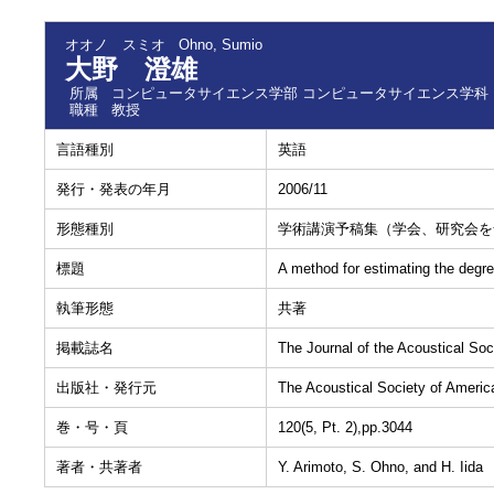
オオノ スミオ
Ohno, Sumio
大野 澄雄
所属
コンピュータサイエンス学部 コンピュータサイエンス学科
職種
教授
言語種別
英語
発行・発表の年月
2006/11
形態種別
学術講演予稿集（学会、研究会を
標題
A method for estimating the degre
執筆形態
共著
掲載誌名
The Journal of the Acoustical Soc
出版社・発行元
The Acoustical Society of Americ
巻・号・頁
120(5, Pt. 2),pp.3044
著者・共著者
Y. Arimoto, S. Ohno, and H. Iida