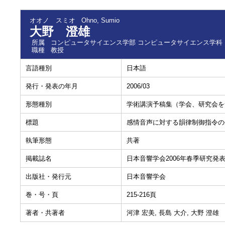
オオノ スミオ
Ohno, Sumio
大野 澄雄
所属
コンピュータサイエンス学部 コンピュータサイエンス学科
職種
教授
言語種別
日本語
発行・発表の年月
2006/03
形態種別
学術講演予稿集（学会、研究会を
標題
感情音声に対する韻律制御指令の
執筆形態
共著
掲載誌名
日本音響学会2006年春季研究発
出版社・発行元
日本音響学会
巻・号・頁
215-216頁
著者・共著者
河津 宏美, 長島 大介, 大野 澄雄