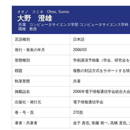
オオノ スミオ
Ohno, Sumio
大野 澄雄
所属
コンピュータサイエンス学部 コンピュータサイエンス学科
職種
教授
言語種別
日本語
発行・発表の年月
2006/03
形態種別
学術講演予稿集（学会、研究会を
標題
複数の対話方式をサポートする情
執筆形態
共著
掲載誌名
2006年電子情報通信学会総合大
出版社・発行元
電子情報通信学会
巻・号・頁
270頁
著者・共著者
金子 真也, 衛藤 裕一, 高橋 直也,