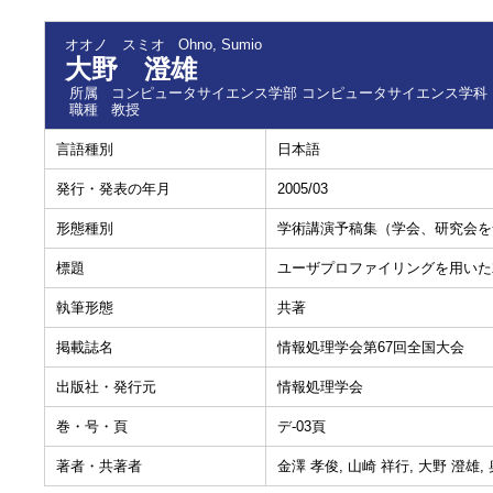
オオノ スミオ
Ohno, Sumio
大野 澄雄
所属
コンピュータサイエンス学部 コンピュータサイエンス学科
職種
教授
言語種別
日本語
発行・発表の年月
2005/03
形態種別
学術講演予稿集（学会、研究会を
標題
ユーザプロファイリングを用いた
執筆形態
共著
掲載誌名
情報処理学会第67回全国大会
出版社・発行元
情報処理学会
巻・号・頁
デ-03頁
著者・共著者
金澤 孝俊, 山崎 祥行, 大野 澄雄, 