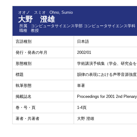
オオノ スミオ
Ohno, Sumio
大野 澄雄
所属
コンピュータサイエンス学部 コンピュータサイエンス学科
職種
教授
言語種別
日本語
発行・発表の年月
2002/01
形態種別
学術講演予稿集（学会、研究会を
標題
韻律の表現における声帯音源強度
執筆形態
単著
掲載誌名
Proceedings for 2001 2nd Plena
巻・号・頁
1-4頁
著者・共著者
大野 澄雄