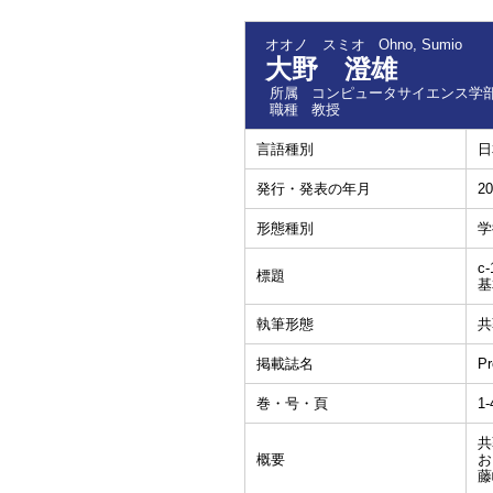
オオノ スミオ
Ohno, Sumio
大野 澄雄
所属
コンピュータサイエンス学部
職種
教授
言語種別
日
発行・発表の年月
20
形態種別
学
c-
標題
基
執筆形態
共
掲載誌名
Pr
巻・号・頁
1
共
概要
お
藤