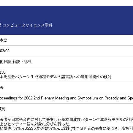
 コンピュータサイエンス学科
本語
03/02
術雑誌,解説・総説
130.
本周波数パターン生成過程モデルの諸言語への適用可能性の検討
著
oceedings for 2002 2nd Plenary Meeting and Symposium on Prosody and Sp
-4頁
著者が日本語音声に対して発案した基本周波数パターン生成過程モデルの諸
よびヒンディー語を対象に分析を行った。
崎博也, %%%U$$$大野澄雄%%%/U$$$ (共同研究者の発案に基づき、実