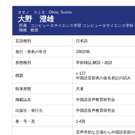
オオノ スミオ
Ohno, Sumio
大野 澄雄
所属
コンピュータサイエンス学部 コンピュータサイエンス学科
職種
教授
言語種別
日本語
発行・発表の年月
2002/06
形態種別
学術雑誌,解説・総説
c-127.
標題
中国語音節表の仮名表記の試み
執筆形態
共著
掲載誌名
中国語音声教育研究会
出版社・発行元
中国語音声教育研究会
巻・号・頁
1-4頁
音声学的な立場から中国語音節の