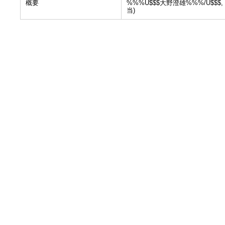
概要
%%%U$$$大野澄雄%%%/U$$
当)