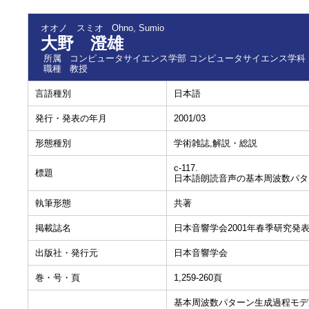
オオノ スミオ
Ohno, Sumio
大野 澄雄
所属
コンピュータサイエンス学部 コンピュータサイエンス学科
職種
教授
言語種別
日本語
発行・発表の年月
2001/03
形態種別
学術雑誌,解説・総説
c-117.
標題
日本語朗読音声の基本周波数パタ
執筆形態
共著
掲載誌名
日本音響学会2001年春季研究発
出版社・発行元
日本音響学会
巻・号・頁
1,259-260頁
基本周波数パターン生成過程モデ