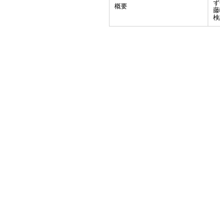
ず
概要
藤
検