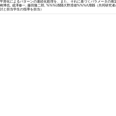
平滑化によるパターンの連続化処理を、また、それに基づくパラメータの推
崎博也, 成澤修一, 藤田隆二郎, %%%U$$$大野澄雄%%%/U$$$（共同
討と担当学生の指導を担当）