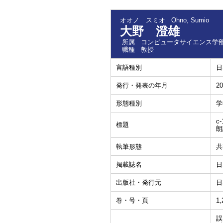
オオノ スミオ
Ohno, Sumio
大野 澄雄
所属
コンピュータサイエンス学部
職種
教授
言語種別
日
発行・発表の年月
20
形態種別
学
c-
標題
朗
執筆形態
共
掲載誌名
日
出版社・発行元
日
巻・号・頁
1,
誤