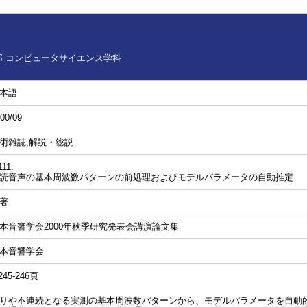
 コンピュータサイエンス学科
本語
00/09
術雑誌,解説・総説
111.
読音声の基本周波数パターンの前処理およびモデルパラメータの自動推定
著
本音響学会2000年秋季研究発表会講演論文集
本音響学会
245-246頁
りや不連続となる実測の基本周波数パターンから、モデルパラメータを自動