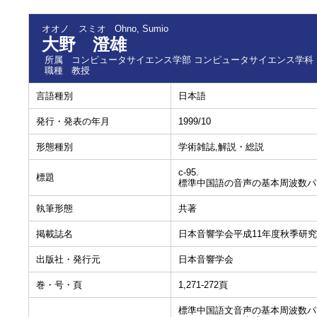
オオノ スミオ
Ohno, Sumio
大野 澄雄
所属
コンピュータサイエンス学部 コンピュータサイエンス学科
職種
教授
言語種別
日本語
発行・発表の年月
1999/10
形態種別
学術雑誌,解説・総説
c-95.
標題
標準中国語の音声の基本周波数パ
執筆形態
共著
掲載誌名
日本音響学会平成11年度秋季研
出版社・発行元
日本音響学会
巻・号・頁
1,271-272頁
標準中国語文音声の基本周波数パ