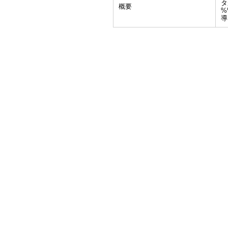
タ
概要
%
導