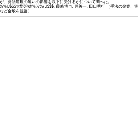
が、発話速度の違いの影響を以下に受けるかについて調べた。
%%U$$$大野澄雄%%%/U$$$, 藤崎博也, 原善一, 田口秀行 （手法の発
など全般を担当）