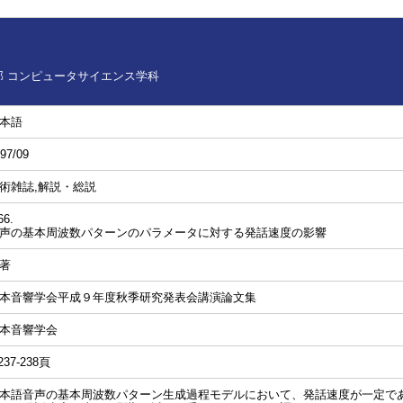
 コンピュータサイエンス学科
本語
97/09
術雑誌,解説・総説
66.
声の基本周波数パターンのパラメータに対する発話速度の影響
著
本音響学会平成９年度秋季研究発表会講演論文集
本音響学会
237-238頁
本語音声の基本周波数パターン生成過程モデルにおいて、発話速度が一定で