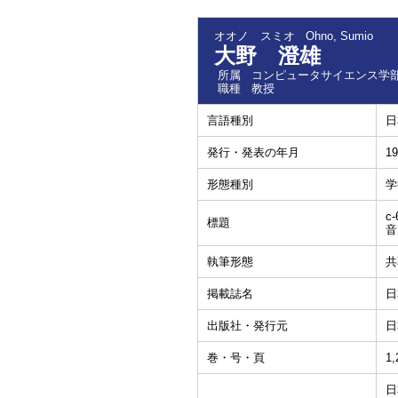
オオノ スミオ
Ohno, Sumio
大野 澄雄
所属
コンピュータサイエンス学部
職種
教授
言語種別
日
発行・発表の年月
19
形態種別
学
c-
標題
音
執筆形態
共
掲載誌名
日
出版社・発行元
日
巻・号・頁
1,
日