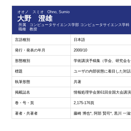
オオノ スミオ
Ohno, Sumio
大野 澄雄
所属
コンピュータサイエンス学部 コンピュータサイエンス学科
職種
教授
言語種別
日本語
発行・発表の年月
2000/10
形態種別
学術講演予稿集（学会、研究会を
標題
ユーザの内部状態に着目した対話
執筆形態
共著
掲載誌名
情報処理学会第61回全国大会講
巻・号・頁
2,175-176頁
著者・共著者
藤崎 博也*, 阿部 賢司*, 黒川 一滋*