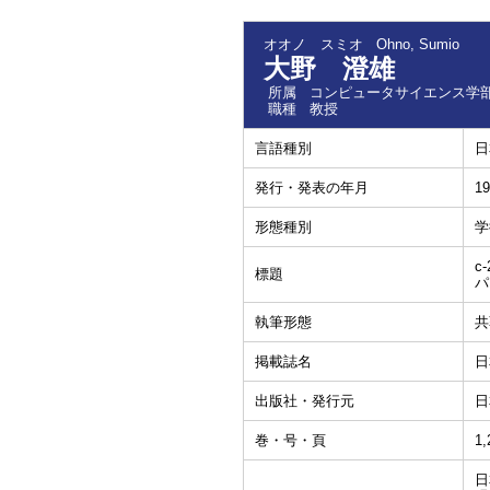
オオノ スミオ
Ohno, Sumio
大野 澄雄
所属
コンピュータサイエンス学部
職種
教授
言語種別
日
発行・発表の年月
19
形態種別
学
c-
標題
パ
執筆形態
共
掲載誌名
日
出版社・発行元
日
巻・号・頁
1,
日