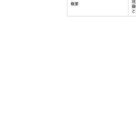
現
概要
藤
と