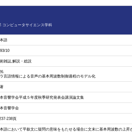
 コンピュータサイエンス学科
本語
93/10
術雑誌,解説・総説
26.
ラ言語情報による音声の基本周波数制御過程のモデル化
著
本音響学会平成５年度秋季研究発表会講演論文集
本音響学会
237-238頁
本語において平叙文に疑問の意味をもたせる場合に文末に基本周波数の上昇