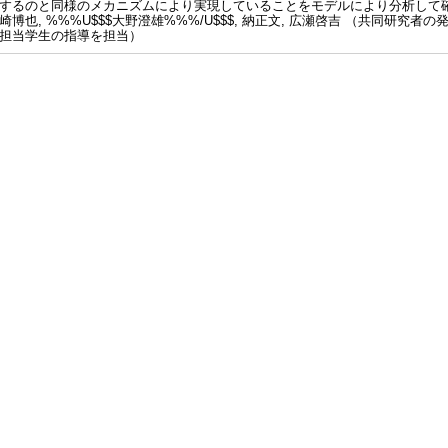
するのと同様のメカニズムにより実現していることをモデルにより分析して
崎博也, %%%U$$$大野澄雄%%%/U$$$, 納正文, 広瀬啓吉 （共同研究
担当学生の指導を担当）