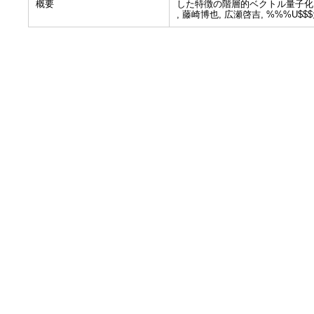
概要
した特徴の階層的ベクトル量子化
, 藤崎博也, 広瀬啓吉, %%%U