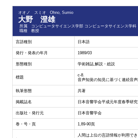
オオノ スミオ
Ohno, Sumio
大野 澄雄
所属
コンピュータサイエンス学部 コンピュータサイエンス学科
職種
教授
言語種別
日本語
発行・発表の年月
1989/03
形態種別
学術雑誌,解説・総説
c-8.
標題
音声知覚の知見に基づく連続音声
執筆形態
共著
掲載誌名
日本音響学会平成元年度春季研究
出版社・発行元
日本音響学会
巻・号・頁
1,89-90頁
人間は上位の言語情報が利用でき