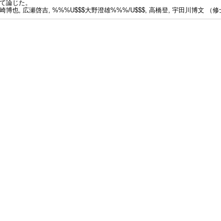
て論じた。
崎博也, 広瀬啓吉, %%%U$$$大野澄雄%%%/U$$$, 高橋登, 宇田川博文