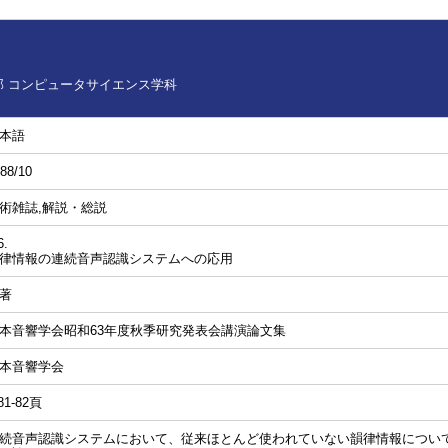
 コンピュータサイエンス学科
本語
88/10
術雑誌,解説・総説
6.
律情報の連続音声認識システムへの応用
著
本音響学会昭和63年度秋季研究発表会講演論文集
本音響学会
81-82頁
続音声認識システムにおいて、従来ほとんど使われていない韻律情報につい