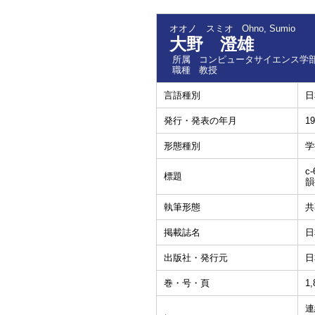
オオノ スミオ
Ohno, Sumio
大野 澄雄
所属
コンピュータサイエンス学部
職種
教授
言語種別
日
発行・発表の年月
19
形態種別
学
c-
標題
韻
執筆形態
共
掲載誌名
日
出版社・発行元
日
巻・号・頁
1,
連