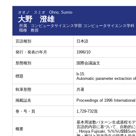
オオノ スミオ
Ohno, Sumio
大野 澄雄
所属
コンピュータサイエンス学部 コンピュータサイエンス学科
職種
教授
言語種別
日本語
発行・発表の年月
1996/10
形態種別
国際会議論文
b-15.
標題
Automatic parameter extraction o
執筆形態
共著
掲載誌名
Proceedings of 1996 Internationa
巻・号・頁
1,729-732頁
基本周波数パターン生成過程モデ
言語的内容に基づいて、自動的に
概要
, Hiroya Fujisaki, %%%U
施・検討と担当学生の指導を担当