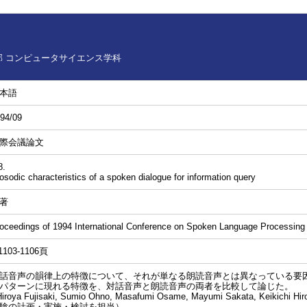
 コンピュータサイエンス学科
本語
94/09
際会議論文
8.
osodic characteristics of a spoken dialogue for information query
著
oceedings of 1994 International Conference on Spoken Language Processing
1103-1106頁
話音声の韻律上の特徴について、それが単なる朗読音声とは異なっている要
パターンに現れる特徴を、対話音声と朗読音声の両者を比較して論じた。
 Hiroya Fujisaki, Sumio Ohno, Masafumi Osame, Mayumi Sakata, K
験の計画・実施・検討を担当）