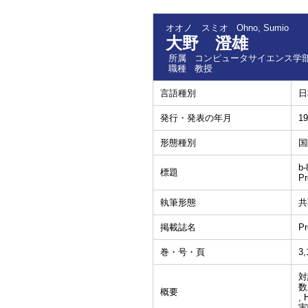
オオノ スミオ
Ohno, Sumio
大野 澄雄
所属
コンピュータサイエンス学部
職種
教授
言語種別
日
発行・発表の年月
19
形態種別
国
b-
標題
Pr
執筆形態
共
掲載誌名
Pr
巻・号・頁
3,
対
数
概要
,
実