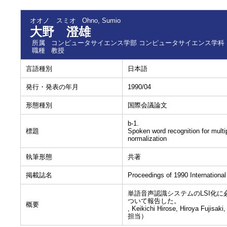
オオノ スミオ
Ohno, Sumio
大野 澄雄
所属
コンピュータサイエンス学部 コンピュータサイエンス学科
職種
教授
言語種別
日本語
発行・発表の年月
1990/04
形態種別
国際会議論文
b-1.
標題
Spoken word recognition for mult
normalization
執筆形態
共著
掲載誌名
Proceedings of 1990 Internationa
単語音声認識システムのLSI化
ついて報告した。
概要
, Keikichi Hirose, Hiroya 
担当）