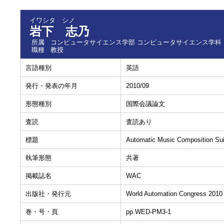
イワシタ シノ
岩下 志乃
所属
コンピュータサイエンス学部 コンピュータサイエンス学科
職種
教授
言語種別
英語
発行・発表の年月
2010/09
形態種別
国際会議論文
査読
査読あり
標題
Automatic Music Composition Suit
執筆形態
共著
掲載誌名
WAC
出版社・発行元
World Automation Congress 2010
巻・号・頁
pp.WED-PM3-1