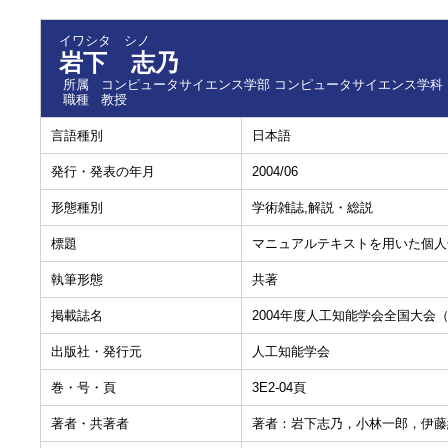
イワシタ シノ
岩下 志乃
所属
コンピュータサイエンス学部 コンピュータサイエンス学科
職種
教授
言語種別
日本語
発行・発表の年月
2004/06
形態種別
学術雑誌,解説・総説
標題
マニュアルテキストを用いた個人
執筆形態
共著
掲載誌名
2004年度人工知能学会全国大会（
出版社・発行元
人工知能学会
巻・号・頁
3E2-04頁
著者・共著者
著者：岩下志乃，小林一郎，伊藤