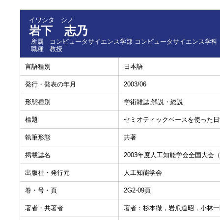
イワシタ シノ
岩下 志乃
所属
コンピュータサイエンス学部 コンピュータサイエンス学科
職種
教授
言語種別
日本語
発行・発表の年月
2003/06
形態種別
学術雑誌,解説・総説
標題
セミオティックベースを使った日
執筆形態
共著
掲載誌名
2003年度人工知能学会全国大会（
出版社・発行元
人工知能学会
巻・号・頁
2G2-09頁
著者・共著者
著者：杉本徹，岩爪道昭，小林一