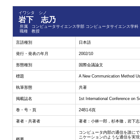
イワシタ シノ
岩下 志乃
所属
コンピュータサイエンス学部 コンピュータサイエンス学科
職種
教授
言語種別
日本語
発行・発表の年月
2002/10
形態種別
国際会議論文
標題
A New Communication Method Usi
執筆形態
共著
掲載誌名
1st International Conference on 
巻・号・頁
24B1-6頁
著者・共著者
著者：小林一郎，杉本徹，岩下志
コンピュータ内部の通信を誰にで
ニケーションのような通信を実現
概要