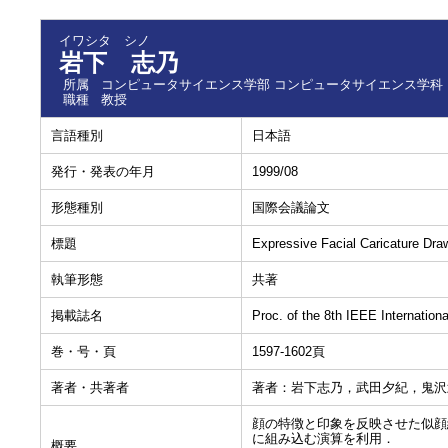
イワシタ シノ
岩下 志乃
所属
コンピュータサイエンス学部 コンピュータサイエンス学科
職種
教授
言語種別
日本語
発行・発表の年月
1999/08
形態種別
国際会議論文
標題
Expressive Facial Caricature Dra
執筆形態
共著
掲載誌名
Proc. of the 8th IEEE Internati
巻・号・頁
1597-1602頁
著者・共著者
著者：岩下志乃，武田夕紀，鬼沢
顔の特徴と印象を反映させた似顔
に組み込む演算を利用．
概要