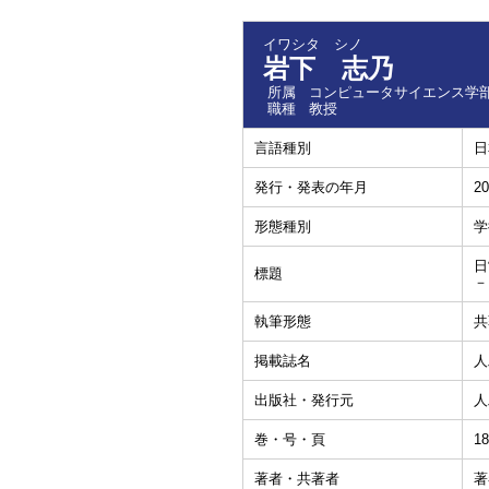
イワシタ シノ
岩下 志乃
所属
コンピュータサイエンス学部
職種
教授
言語種別
日
発行・発表の年月
20
形態種別
学
日
標題
－
執筆形態
共
掲載誌名
人
出版社・発行元
人
巻・号・頁
18
著者・共著者
著