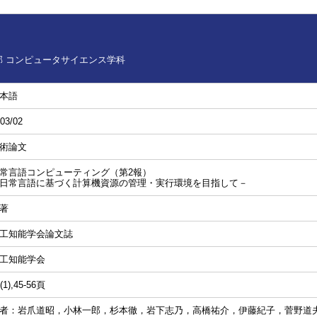
 コンピュータサイエンス学科
本語
03/02
術論文
常言語コンピューティング（第2報）
日常言語に基づく計算機資源の管理・実行環境を目指して－
著
工知能学会論文誌
工知能学会
(1),45-56頁
者：岩爪道昭，小林一郎，杉本徹，岩下志乃，高橋祐介，伊藤紀子，菅野道