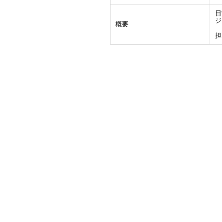
日
ジ
概要
担