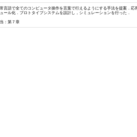
常言語で全てのコンピュータ操作を言葉で行えるようにする手法を提案．応
ュール化．プロトタイプシステムを設計し，シミュレーションを行った．
当：第７章