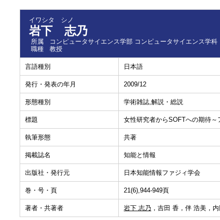
イワシタ シノ
岩下 志乃
所属
コンピュータサイエンス学部 コンピュータサイエンス学科
職種
教授
言語種別
日本語
発行・発表の年月
2009/12
形態種別
学術雑誌,解説・総説
標題
女性研究者からSOFTへの期待
執筆形態
共著
掲載誌名
知能と情報
出版社・発行元
日本知能情報ファジィ学会
巻・号・頁
21(6),944-949頁
著者・共著者
岩下 志乃
，吉田 香，伴 浩美，内