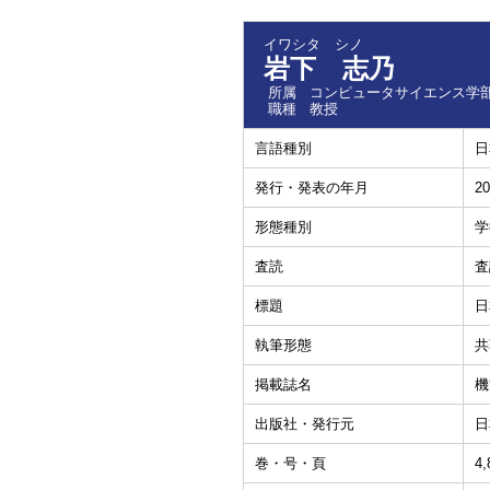
イワシタ シノ
岩下 志乃
所属
コンピュータサイエンス学部
職種
教授
言語種別
日
発行・発表の年月
20
形態種別
学
査読
査
標題
日
執筆形態
共
掲載誌名
機
出版社・発行元
日
巻・号・頁
4,