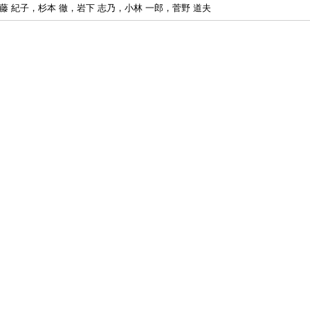
藤 紀子，杉本 徹，岩下 志乃，小林 一郎，菅野 道夫