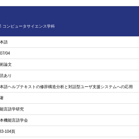
 コンピュータサイエンス学科
本語
07/04
術論文
読あり
本語ヘルプテキストの修辞構造分析と対話型ユーザ支援システムへの応用
著
能言語学研究
本機能言語学会
83-104頁