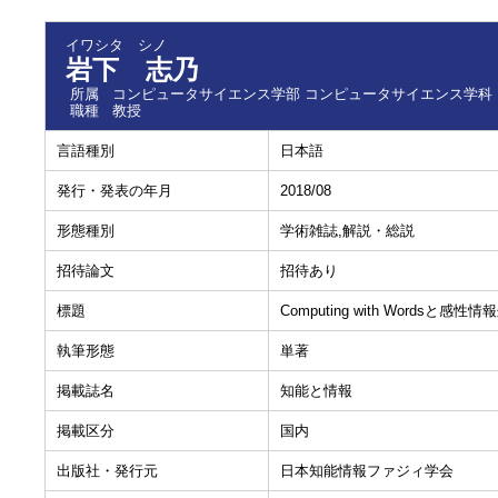
イワシタ シノ
岩下 志乃
所属
コンピュータサイエンス学部 コンピュータサイエンス学科
職種
教授
言語種別
日本語
発行・発表の年月
2018/08
形態種別
学術雑誌,解説・総説
招待論文
招待あり
標題
Computing with Words
執筆形態
単著
掲載誌名
知能と情報
掲載区分
国内
出版社・発行元
日本知能情報ファジィ学会