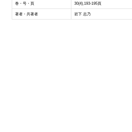
巻・号・頁
30(4),193-195頁
著者・共著者
岩下 志乃