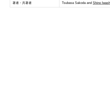
著者・共著者
Tsubasa Sakoda and
Shino Iwash