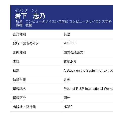
イワシタ シノ
岩下 志乃
所属
コンピュータサイエンス学部 コンピュータサイエンス学科
職種
教授
言語種別
英語
発行・発表の年月
2017/03
形態種別
国際会議論文
査読
査読あり
標題
A Study on the System for Extrac
執筆形態
共著
掲載誌名
Proc. of RISP International Work
掲載区分
国外
出版社・発行元
NCSP