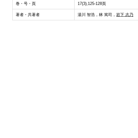
巻・号・頁
17(3),125-128頁
著者・共著者
湯川 智浩，林 篤司，
岩下 志乃