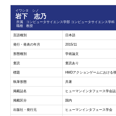
イワシタ シノ
岩下 志乃
所属
コンピュータサイエンス学部 コンピュータサイエンス学科
職種
教授
言語種別
日本語
発行・発表の年月
2015/11
形態種別
学術論文
査読
査読あり
標題
HMDアクションゲームにおける
執筆形態
共著
掲載誌名
ヒューマンインタフェース学会誌
掲載区分
国内
出版社・発行元
ヒューマンインタフェース学会