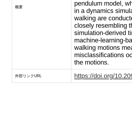
pendulum model, wh
概要
in a dynamics simulat
walking are conduct
closely resembling t
simulation-derived t
machine-learning-base
walking motions me
misclassifications o
the motions.
https://doi.org/10.2
外部リンクURL