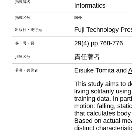
掲載誌名
Informatics
掲載区分
国外
Fuji Technology Pre
出版社・発行元
29(4),pp.768-776
巻・号・頁
責任著者
担当区分
Eisuke Tomita and
A
著者・共著者
This study aims to d
living solitarily usi
training data. In par
motion: falling, stat
that calculates body
Based on actual mea
distinct characteris