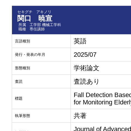
セキグチ アキノリ
関口 暁宣
所属
工学部 機械工学科
職種
専任講師
英語
言語種別
2025/07
発行・発表の年月
学術論文
形態種別
査読あり
査読
Fall Detection Base
標題
for Monitoring Elder
共著
執筆形態
Journal of Advanced 