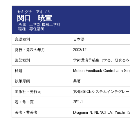
セキグチ アキノリ
関口 暁宣
所属
工学部 機械工学科
職種
専任講師
言語種別
日本語
発行・発表の年月
2003/12
形態種別
学術講演予稿集（学会、研究会を
標題
Motion Feedback Control at a Sing
執筆形態
共著
出版社・発行元
第4回SICEシステムインテグレ
巻・号・頁
2E1-1
著者・共著者
Dragomir N. NENCHEV, Yuichi T