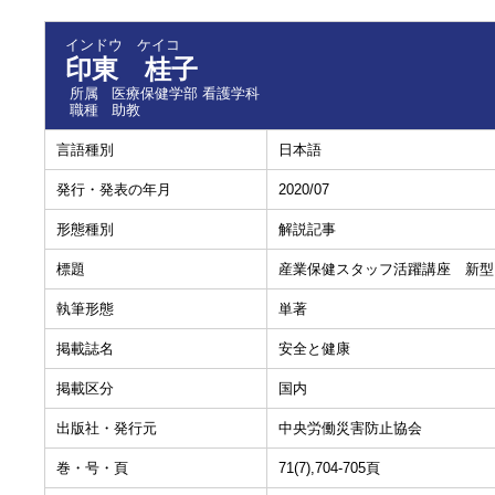
インドウ ケイコ
印東 桂子
所属
医療保健学部 看護学科
職種
助教
言語種別
日本語
発行・発表の年月
2020/07
形態種別
解説記事
標題
産業保健スタッフ活躍講座 新型
執筆形態
単著
掲載誌名
安全と健康
掲載区分
国内
出版社・発行元
中央労働災害防止協会
巻・号・頁
71(7),704-705頁