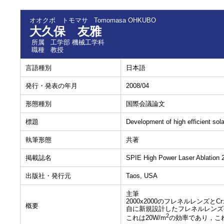
オオクボ トモマサ
Tomomasa OHKUBO
大久保 友雅
所属
工学部 機械工学科
職種
教授
言語種別
日本語
発行・発表の年月
2008/04
形態種別
国際会議論文
標題
Development of high efficient so
執筆形態
共著
掲載誌名
SPIE High Power Laser Ablation 
出版社・発行元
Taos, USA
主筆
2000x2000のフレネルレンズ
概要
自に新規設計したフレネルレンズ
2
これは20W/m
の効率であり，これ