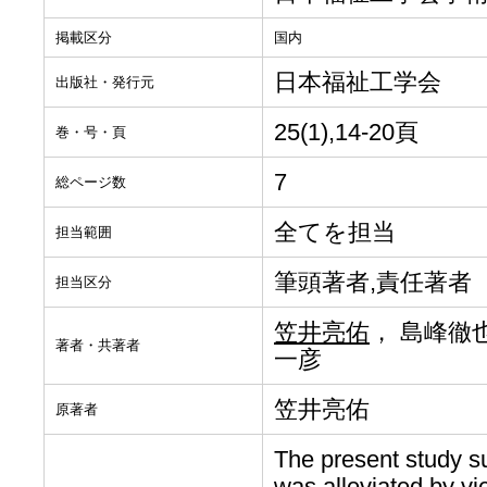
掲載区分
国内
日本福祉工学会
出版社・発行元
25(1),14-20頁
巻・号・頁
7
総ページ数
全てを担当
担当範囲
筆頭著者,責任著者
担当区分
笠井亮佑
， 島峰徹也
著者・共著者
一彦
笠井亮佑
原著者
The present study su
was alleviated by v