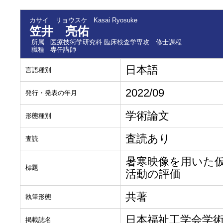
カサイ リョウスケ
Kasai Ryosuke
笠井 亮佑
所属
医療技術学研究科 臨床検査学専攻 修士課程
職種
専任講師
日本語
言語種別
2022/09
発行・発表の年月
学術論文
形態種別
査読あり
査読
暑寒映像を用いた
標題
活動の評価
共著
執筆形態
日本福祉工学会学
掲載誌名