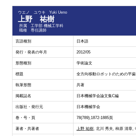
ウエノ ユウキ
Yuki Ueno
上野 祐樹
所属
工学部 機械工学科
職種
専任講師
言語種別
日本語
発行・発表の年月
2012/05
形態種別
学術論文
標題
全方向移動ロボットのための平歯
執筆形態
共著
掲載誌名
日本機械学会論文集C編
出版社・発行元
日本機械学会
巻・号・頁
78(789),1872-1885頁
著者・共著者
上野 祐樹
, 北川 秀夫, 柿原 清章,