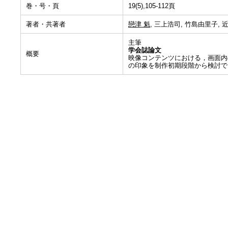
巻・号・頁
19(5),105-112頁
著者・共著者
戀津 魁
, 三上浩司, 竹島由里子, 
主筆
学会誌論文
概要
映像コンテンツにおける，画面内
の印象を制作初期段階から検討で