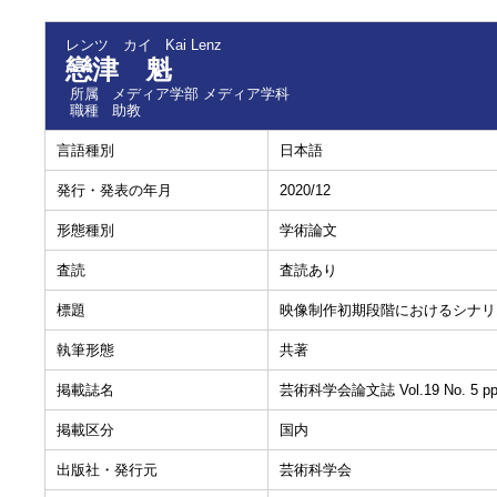
レンツ カイ
Kai Lenz
戀津 魁
所属
メディア学部 メディア学科
職種
助教
言語種別
日本語
発行・発表の年月
2020/12
形態種別
学術論文
査読
査読あり
標題
映像制作初期段階におけるシナリ
執筆形態
共著
掲載誌名
芸術科学会論文誌 Vol.19 No. 5 pp.
掲載区分
国内
出版社・発行元
芸術科学会