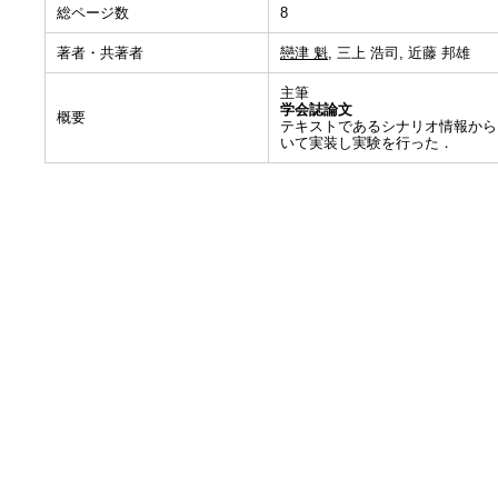
総ページ数
8
著者・共著者
戀津 魁
, 三上 浩司, 近藤 邦雄
主筆
学会誌論文
概要
テキストであるシナリオ情報から
いて実装し実験を行った．