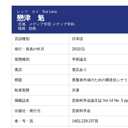
レンツ カイ
Kai Lenz
戀津 魁
所属
メディア学部 メディア学科
職種
助教
言語種別
日本語
発行・発表の年月
2015/11
形態種別
学術論文
査読
査読あり
標題
香盤表作成のための構造化シナリ
執筆形態
共著
掲載誌名
芸術科学会論文誌 Vol.14 No. 5 pp.
出版社・発行元
芸術科学会
巻・号・頁
14(5),229-237頁